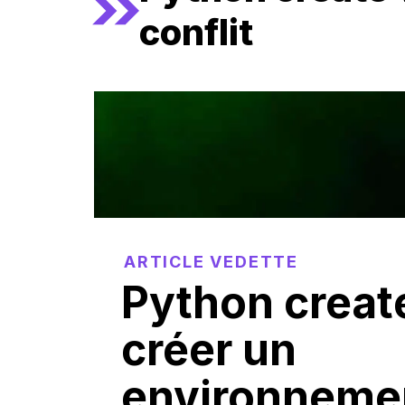
conflit
ARTICLE VEDETTE
Python create
créer un
environneme