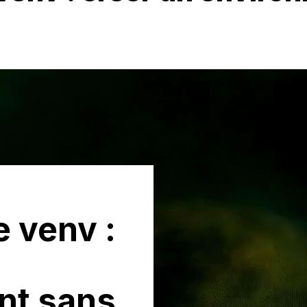
 venv :
nt sans