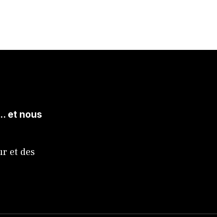
. et nous
ur et des