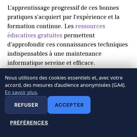
L’apprentissage progressif de ces bonnes
pratiques s’acquiert par l’expérience et la
formation continue. Les
ressources
éducatives gratuites
permettent
d’approfondir ces connaissances techniques
indispensables à une maintenance
informatique sereine et efficace.
Nous utilisons des cookies essentiels et, avec votre
Catégories
Utilitaires Optimisation Sécurité
accord, des mesures d’audience anonymisées (GA4).
En savoir plus
.
REFUSER
ACCEPTER
Ccleaner avis après analyse complète
PRÉFÉRENCES
MODIFIER MES CHOIX
Se faire rembourser un jeu Steam : guide
simple