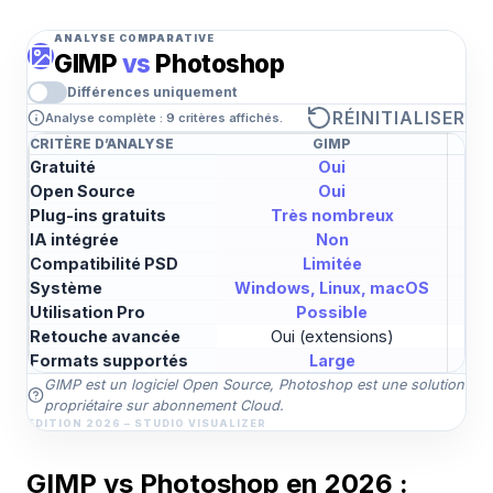
ANALYSE COMPARATIVE
GIMP
vs
Photoshop
Différences uniquement
RÉINITIALISER
Analyse complète : 9 critères affichés.
CRITÈRE D’ANALYSE
GIMP
Gratuité
Oui
Open Source
Oui
Plug-ins gratuits
Très nombreux
Ma
IA intégrée
Non
Compatibilité PSD
Limitée
Système
Windows, Linux, macOS
Wi
Utilisation Pro
Possible
Retouche avancée
Oui (extensions)
Formats supportés
Large
GIMP est un logiciel Open Source, Photoshop est une solution
propriétaire sur abonnement Cloud.
EDITION 2026 – STUDIO VISUALIZER
GIMP vs Photoshop en 2026 :