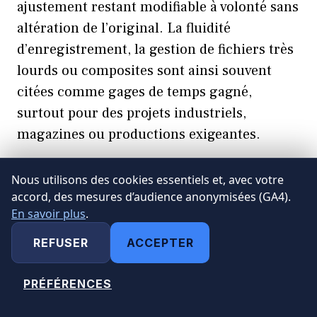
ajustement restant modifiable à volonté sans
altération de l’original. La fluidité
d’enregistrement, la gestion de fichiers très
lourds ou composites sont ainsi souvent
citées comme gages de temps gagné,
surtout pour des projets industriels,
magazines ou productions exigeantes.
GIMP, pour sa part, couvre la quasi-totalité
Nous utilisons des cookies essentiels et, avec votre
accord, des mesures d’audience anonymisées (GA4).
des besoins de la
retouche
courante et
En savoir plus
.
avancée avec une offre robuste d’
outils
:
pinceaux personnalisés, systèmes de
REFUSER
ACCEPTER
calques
, masques, outils de clonage ou de
sélection
fine, gestion des courbes et
PRÉFÉRENCES
MODIFIER MES CHOIX
colorimétrie pointue. Toutefois, certaines