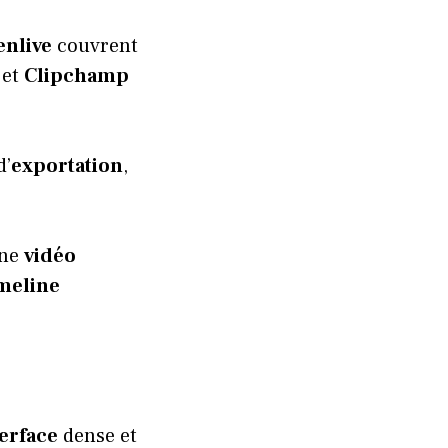
nlive
couvrent
et
Clipchamp
d’
exportation
,
une
vidéo
meline
terface
dense et