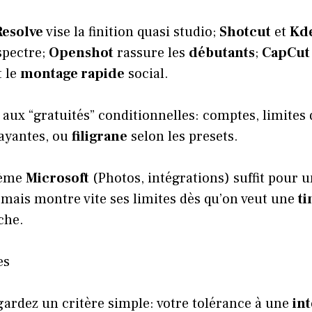
Resolve
vise la finition quasi studio;
Shotcut
et
Kde
spectre;
Openshot
rassure les
débutants
;
CapCut
t le
montage rapide
social.
 aux “gratuités” conditionnelles: comptes, limites 
ayantes, ou
filigrane
selon les presets.
tème
Microsoft
(Photos, intégrations) suffit pour 
 mais montre vite ses limites dès qu’on veut une
ti
che.
es
 gardez un critère simple: votre tolérance à une
in