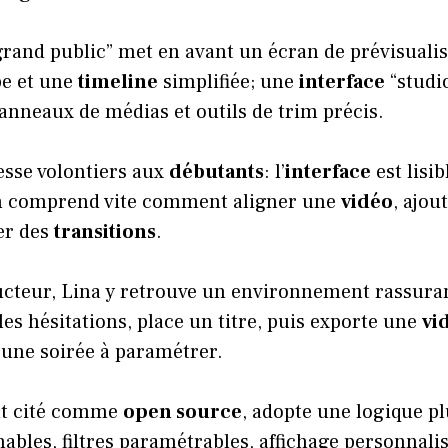
rand public” met en avant un écran de prévisualis
pe et une
timeline
simplifiée; une
interface
“studio
panneaux de médias et outils de trim précis.
esse volontiers aux
débutants
: l’
interface
est lisib
 on comprend vite comment aligner une
vidéo
, ajou
er des
transitions
.
ucteur, Lina y retrouve un environnement rassuran
 les hésitations, place un titre, puis exporte une
vi
 une soirée à paramétrer.
nt cité comme
open source
, adopte une logique p
bles, filtres paramétrables, affichage personnalis