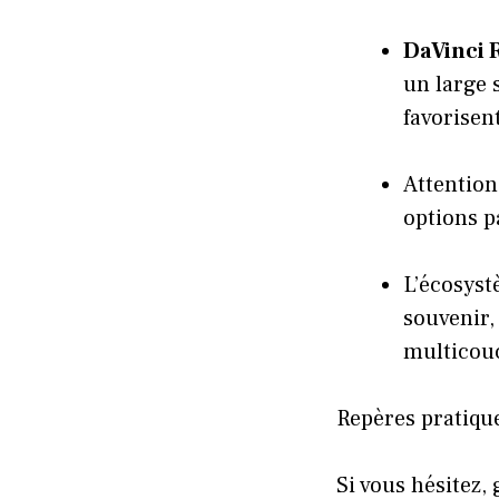
DaVinci 
un large 
favorisen
Attention
options p
L’écosys
souvenir,
multicou
Repères pratiqu
Si vous hésitez,