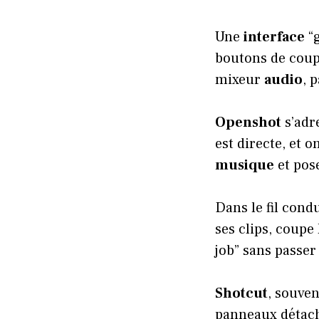
Une
interface
“g
boutons de cou
mixeur
audio
, 
Openshot
s’adr
est directe, et
musique
et pos
Dans le fil cond
ses clips, coupe
job” sans passer
Shotcut
, souve
panneaux détacha