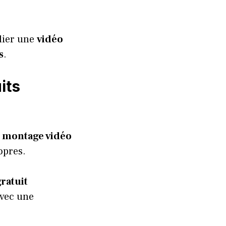
blier une
vidéo
s
.
its
n
montage vidéo
opres.
gratuit
avec une