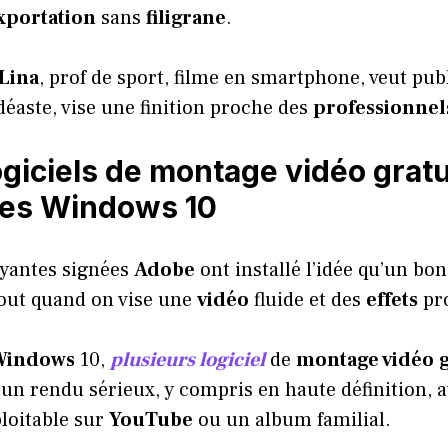
xportation
sans
filigrane
.
Lina
, prof de sport, filme en smartphone, veut pu
idéaste, vise une finition proche des
professionnel
ogiciels de montage vidéo gratu
les Windows 10
ayantes signées
Adobe
ont installé l’idée qu’un bo
tout quand on vise une
vidéo
fluide et des
effets
pr
Windows
10,
plusieurs logiciel
de
montage vidéo
un rendu sérieux, y compris en haute définition, 
loitable sur
YouTube
ou un album familial.