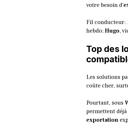
votre besoin d’
e
Fil conducteur:
hebdo;
Hugo
, v
Top des l
compatib
Les solutions p
coûte cher, sur
Pourtant, sous
permettent déjà 
exportation
exp