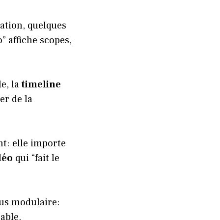
ation, quelques
” affiche scopes,
le, la
timeline
ter de la
t: elle importe
déo
qui “fait le
lus modulaire:
able.