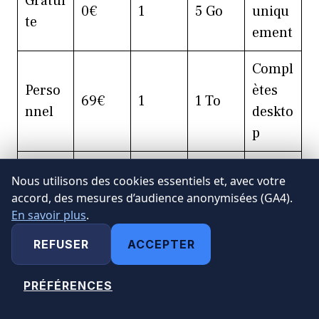
Gratui
0€
1
5 Go
uniqu
te
ement
Compl
Perso
ètes
69€
1
1 To
nnel
deskto
p
Compl
6 To
Nous utilisons des cookies essentiels et, avec votre
Famill
ètes
accord, des mesures d’audience anonymisées (GA4).
99€
6
partag
e
deskto
En savoir plus
.
és
p
REFUSER
ACCEPTER
1
Teams
150€/a
PRÉFÉRENCES
Busin
Illimit
To/util
+
MODIFIER MES CHOIX
n/utili
ess
é
isateu
Share