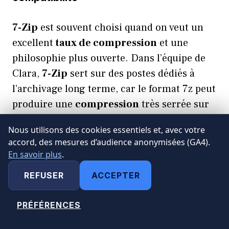
7-Zip
est souvent choisi quand on veut un
excellent
taux de compression
et une
philosophie plus ouverte. Dans l’équipe de
Clara,
7-Zip
sert sur des postes dédiés à
l’archivage long terme, car le format 7z peut
produire une
compression
très serrée sur
certains types de données.
Nous utilisons des cookies essentiels et, avec votre
accord, des mesures d’audience anonymisées (GA4).
Techniquement,
7-Zip
(version récente)
En savoir plus
.
compresse notamment en 7z et ZIP, et
REFUSER
ACCEPTER
décompresse de nombreux formats
courants. Il s’intègre au menu contextuel
PRÉFÉRENCES
MODIFIER MES CHOIX
Windows
, propose une interface
multilingue, et sous Linux il est utilisable