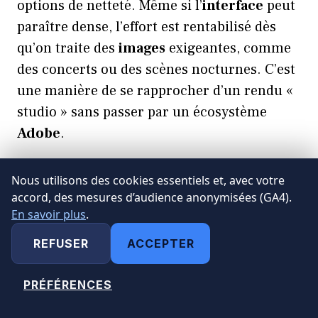
options de netteté. Même si l’
interface
peut
paraître dense, l’effort est rentabilisé dès
qu’on traite des
images
exigeantes, comme
des concerts ou des scènes nocturnes. C’est
une manière de se rapprocher d’un rendu «
studio » sans passer par un écosystème
Adobe
.
Tableau comparateur interactif —
Nous utilisons des cookies essentiels et, avec votre
Retouche photo gratuite
accord, des mesures d’audience anonymisées (GA4).
En savoir plus
.
Filtre par profil, plateformes et
REFUSER
ACCEPTER
fonctionnalités. Astuce :
+
fonctionne
Ctrl
F
aussi dans la page.
PRÉFÉRENCES
MODIFIER MES CHOIX