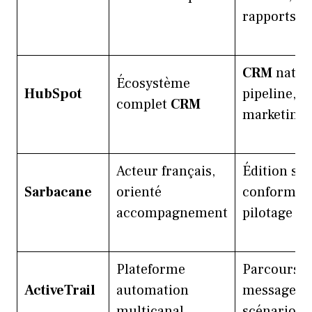
rapports
CRM
natif,
Écosystème
HubSpot
pipeline, e
complet
CRM
marketing
Acteur français,
Édition soi
Sarbacane
orienté
conformité
accompagnement
pilotage
Plateforme
Parcours,
ActiveTrail
automation
messages,
multicanal
scénarios