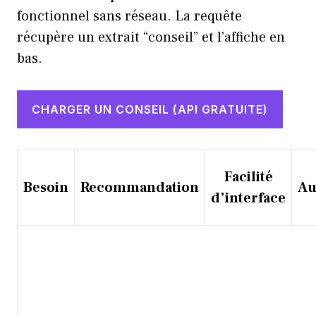
fonctionnel sans réseau. La requête
récupère un extrait “conseil” et l’affiche en
bas.
CHARGER UN CONSEIL (API GRATUITE)
Comparateur de besoins et critères pour outils 
Facilité
Besoin
Recommandation
Au
d’interface