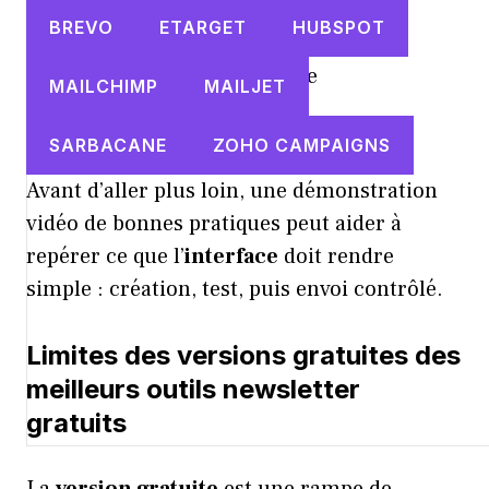
BREVO
ETARGET
HUBSPOT
Organisation événementielle
MAILCHIMP
MAILJET
Score critères : 11/15
SARBACANE
ZOHO CAMPAIGNS
Avant d’aller plus loin, une démonstration
vidéo de bonnes pratiques peut aider à
repérer ce que l’
interface
doit rendre
simple : création, test, puis envoi contrôlé.
Limites des versions gratuites des
meilleurs outils newsletter
gratuits