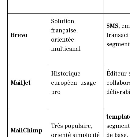
Solution
SMS
, email
française,
Brevo
transaction
orientée
segmentat
multicanal
Historique
Éditeur si
MailJet
européen, usage
collaborati
pro
délivrabilit
templates
,
Très populaire,
segmentat
MailChimp
orienté simplicité
de base,