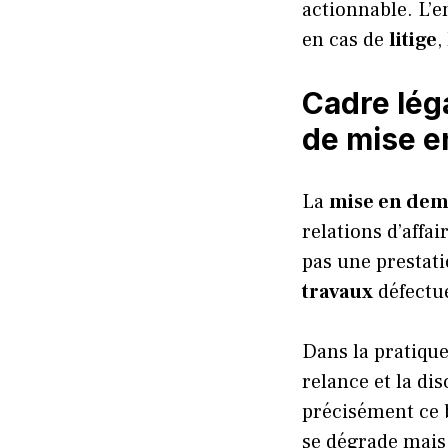
actionnable. L’e
en cas de
litige
,
Cadre léga
de mise 
La
mise en de
relations d’affai
pas une prestat
travaux
défectue
Dans la pratique
relance et la dis
précisément ce b
se dégrade mais 