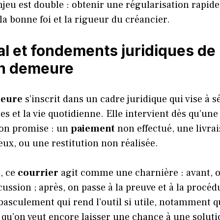
njeu est double : obtenir une régularisation rapid
 la bonne foi et la rigueur du créancier.
l et fondements juridiques de l
en demeure
meure
s’inscrit dans un cadre juridique qui vise à s
res et la vie quotidienne. Elle intervient dès qu’une
ion promise : un
paiement
non effectué, une livra
ux, ou une restitution non réalisée.
, ce
courrier
agit comme une charnière : avant, o
cussion ; après, on passe à la preuve et à la procéd
asculement qui rend l’outil si utile, notamment q
qu’on veut encore laisser une chance à une soluti