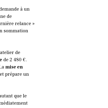
r demande à un
ine de
ernière relance »
 en sommation
atelier de
e
de 2 480 €.
 La
mise en
 et prépare un
utant que le
immédiatement