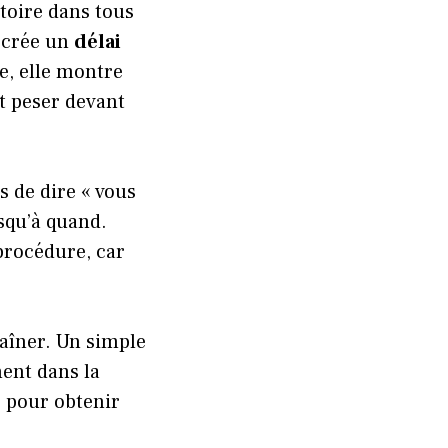
toire dans tous
e crée un
délai
te, elle montre
ut peser devant
s de dire « vous
usqu’à quand.
procédure, car
traîner. Un simple
ment dans la
, pour obtenir