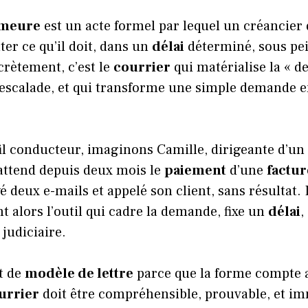
emeure
est un acte formel par lequel un créancie
ter ce qu’il doit, dans un
délai
déterminé, sous pe
crètement, c’est le
courrier
qui matérialise la « d
l’escalade, et qui transforme une simple demande
il conducteur, imaginons Camille, dirigeante d’un 
 attend depuis deux mois le
paiement
d’une
factur
yé deux e-mails et appelé son client, sans résultat.
t alors l’outil qui cadre la demande, fixe un
délai
,
 judiciaire.
t de
modèle de lettre
parce que la forme compte a
urrier
doit être compréhensible, prouvable, et 