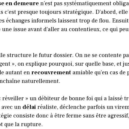
se en demeure
n’est pas systématiquement obliga
is c’est presque toujours stratégique. D’abord, ell
 les échanges informels laissent trop de flou. Ensui
 une issue avant d’aller au contentieux, ce qui pe
lle structure le futur dossier. On ne se contente pa
gent », on explique pourquoi, sur quelle base, et j
de autant en
recouvrement
amiable qu’en cas de 
enchaîne naturellement.
« réveiller » un débiteur de bonne foi qui a laissé 
 avec un
délai
réaliste, déclenche parfois un vire
tégie consiste donc à être ferme sans être agressif
ôt que la rupture.