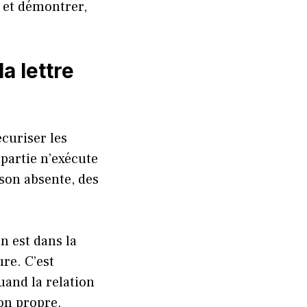
e et démontrer,
a lettre
écuriser les
 partie n’exécute
ison absente, des
n est dans la
ure. C’est
uand la relation
on propre.