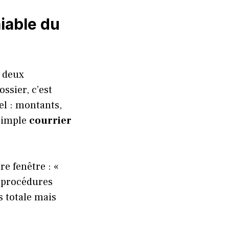
miable du
e deux
ssier, c’est
uel : montants,
 simple
courrier
re fenêtre : «
es procédures
s totale mais