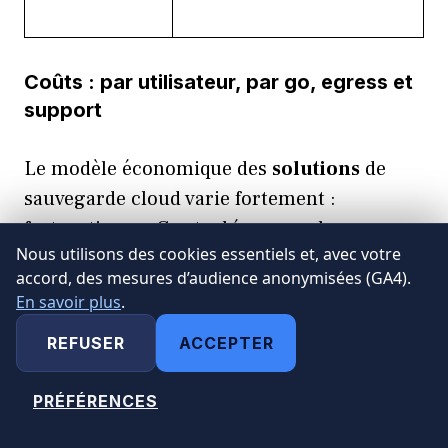
Coûts : par utilisateur, par go, egress et
support
Le modèle économique des
solutions
de
sauvegarde cloud varie fortement :
facturation au Go stocké, au nombre
Nous utilisons des cookies essentiels et, avec votre
d’utilisateurs/protection d’endpoints, selon
accord, des mesures d’audience anonymisées (GA4).
le volume sortant (egress) ou la fréquence
En savoir plus
.
de
restauration
demandée. Il est crucial
REFUSER
ACCEPTER
pour l’entreprise de comparer ces offres
avec transparence, en évitant les surcoûts
PRÉFÉRENCES
MODIFIER MES CHOIX
cachés (restauration payante, mobilité de la
sauvegarde payante, support non inclus).